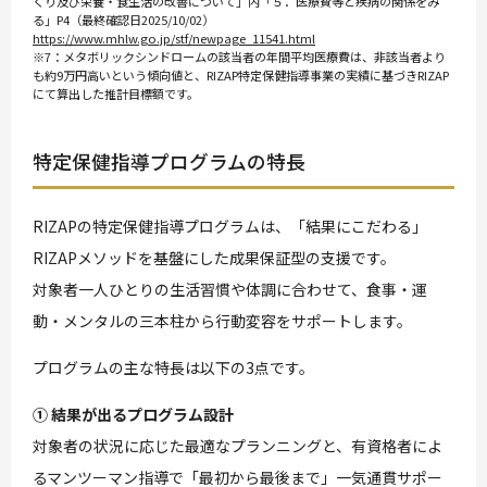
くり及び栄養・食生活の改善について」内「５．医療費等と疾病の関係をみ
る」P4（最終確認日2025/10/02）
https://www.mhlw.go.jp/stf/newpage_11541.html
※7：メタボリックシンドロームの該当者の年間平均医療費は、非該当者より
も約9万円高いという傾向値と、RIZAP特定保健指導事業の実績に基づきRIZAP
にて算出した推計目標額です。
特定保健指導プログラムの特長
RIZAPの特定保健指導プログラムは、「結果にこだわる」
RIZAPメソッドを基盤にした成果保証型の支援です。
対象者一人ひとりの生活習慣や体調に合わせて、食事・運
動・メンタルの三本柱から行動変容をサポートします。
プログラムの主な特長は以下の3点です。
① 結果が出るプログラム設計
対象者の状況に応じた最適なプランニングと、有資格者によ
るマンツーマン指導で「最初から最後まで」一気通貫サポー