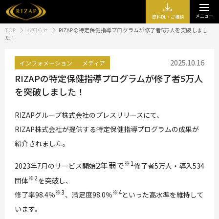
メニュー
資料DL・ご相談
TOP
お知らせ
RIZAPの特定保健指導プログラムが修了者5万人を突破しまし
た！
2025.10.16
インフォメーション
メディア
RIZAPの特定保健指導プログラムが修了者5万人
を突破しました！
RIZAPグループ株式会社のプレスリリースにて、
RIZAP株式会社が提供する特定保健指導プログラムの成果が
紹介されました。
※1
2年弱で
2023年7月のサービス開始
修了者5万人・導入534
※2
団体
を突破し、
※3
※4
修了率98.4％
、満足度98.0％
といった高水準を維持して
います。