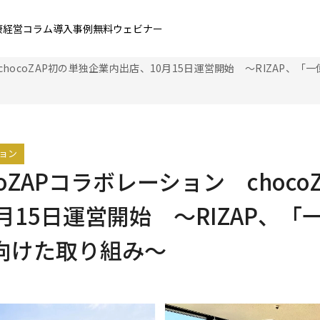
康経営コラム
導入事例
無料ウェビナー
 chocoZAP初の単独企業内出店、10月15日運営開始 ～RIZAP
ョン
oZAPコラボレーション choco
月15日運営開始 ～RIZAP、「
向けた取り組み～