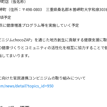
曽岬町店（仮名称）
町（住所：〒498-0803 三重県桑名郡木曽岬町大字和泉303
月頃予定
拠点に健康増進プログラム等を実施していく予定
ニジムchocoZAP」を通じた地方創生に貢献する健康支援に
の健康づくりとコミュニティの活性化を相互に協力することで
指してまいります。
に向けた官民連携コンビニジムの取り組みについて
om/news/detail?topics_id=950