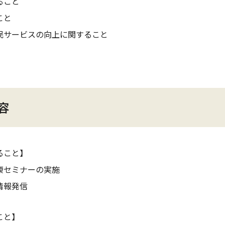
ること
こと
民サービスの向上に関すること
容
ること】
康セミナーの実施
情報発信
こと】