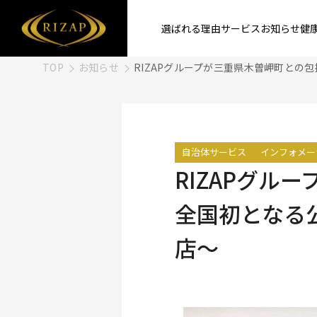
選ばれる理由
サービス
お知らせ
健
TOP
お知らせ
RIZAPグループが三重県木曽岬町との
自治体サービス
インフォメー
RIZAPグル
全国初となる
店～