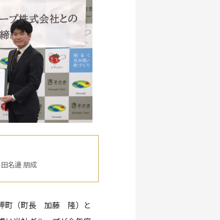
田名邊 朋成
曽岬町（町長 加藤 隆）と