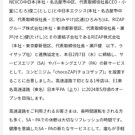
NEXCO中日本(本社・名古屋市中区、代表取締役社長CEO・小
室(こむろ)俊二(としじ)と中日本エクシス(本社・名古屋市中
区、代表取締役社長・三宅(みやけ)広通(ひろみち)は、RIZAP
グループ株式会社(本社・東京都新宿区、代表取締役社長・瀬
戸(せと)健(たけし)とその連結子会社であるRIZAP株式会社
（本社・東京都新宿区、代表取締役社長・瀬戸健 以下、ラ
イザップ社）と連携協定を、本日2月7日（水）に締結し、サ
ービスエリア（SA）やパーキングエリア（PA）の新サービス
として、コンビニジム「chocoZAP(チョコザップ)」を設置す
ることに合意しました。高速道路で初となる1号店は、E1東
名高速道路（東名）日本平PA（上り）に2024年5月頃のオー
プンを目指します。
高速道路をご利用されるお客さまは、長時間運転をされる方
も多く、SA・PAでの休憩は大切なリフレッシュの時間です。
健康を意識したSA・PAの新たなサービスとして、誰もが手軽