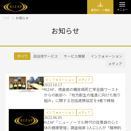
メニュー
資料DL・ご相談
TOP
お知らせ
お知らせ
すべて
自治体サービス
サービス情報
インフォメーション
メディア
インフォメーション
メディア
2022.10.17
RIZAP、徳島県の糖尿病死亡率全国ワースト
からの脱却へ 「地方創生の推進に向けた取り
組み」に関する包括連携協定を4者で締結
インフォメーション
メディア
2022.06.05
RIZAP「ニューノーマル時代の従業員の心と
体の健康管理」調査結果 3人に1人が「精神的