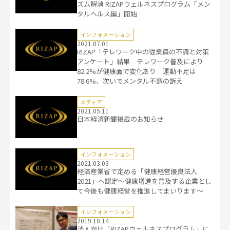
ズム解消 RIZAPウェルネスプログラム「メン
タルヘルス編」開始
インフォメーション
2021.07.01
RIZAP「テレワーク中の従業員の不調と対策
アンケート」結果 テレワーク普及により
82.2%が健康面で変化あり 運動不足は
78.6%、次いでメンタル不調の訴え
メディア
2021.05.11
日本経済新聞掲載のお知らせ
インフォメーション
2021.03.03
経済産業省で定める「健康経営優良法人
2021」へ認定～健康増進を普及する企業とし
て今後も健康経営を推進してまいります～
インフォメーション
2019.10.14
法人向け「RIZAPウェルネスプログラム」に