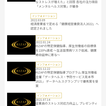
なストレスが増えた」と回答 各社の注力項目
「メンタルヘルス対策」が最多
インフォメーション
2022.03.09
経済産業省で定める「健康経営優良法人2022」へ
認定されました
インフォメーション
2022.01.24
RIZAPの特定保健指導、厚生労働省の目標値
を220%達成 ～生活習慣病リスク低減、健康
寿命延伸に寄与～
インフォメーション
2021.12.22
RIZAPの特定保健指導プログラム 厚生労働省
主催「データヘルス・予防サービス見本市
2021」 データヘルスグランプリで優秀賞を受
賞
インフォメーション
2021.07.14
従業員のストレス対応力向上し プレゼンティ