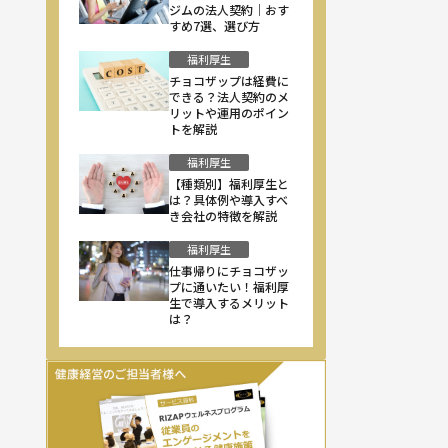
ジムの法人契約｜おす
すめ7選、選び方
福利厚生
チョコザップは経費に
できる？法人契約のメ
リットや運用のポイン
トを解説
福利厚生
【種類別】福利厚生と
は？具体例や導入すべ
き会社の特徴を解説
福利厚生
仕事帰りにチョコザッ
プに通いたい！福利厚
生で導入するメリット
は？