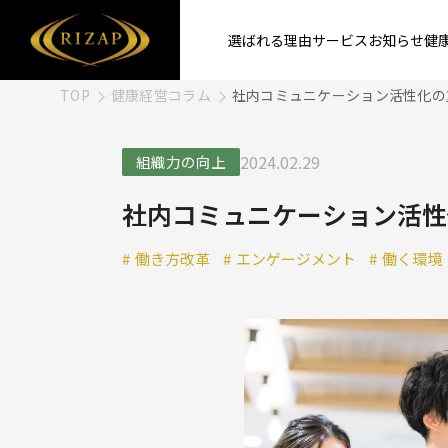
選ばれる理由
サービス
お知らせ
健
TOP
健康経営コラム
社内コミュニケーション活性化の
2024.02.29
組織力の向上
社内コミュニケーション活性
#
働き方改革
#
エンゲージメント
#
働く環境