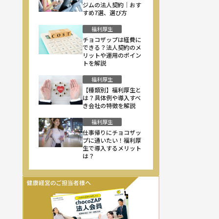
ジムの法人契約｜おす
すめ7選、選び方
福利厚生
チョコザップは経費に
できる？法人契約のメ
リットや運用のポイン
トを解説
福利厚生
【種類別】福利厚生と
は？具体例や導入すべ
き会社の特徴を解説
福利厚生
仕事帰りにチョコザッ
プに通いたい！福利厚
生で導入するメリット
は？