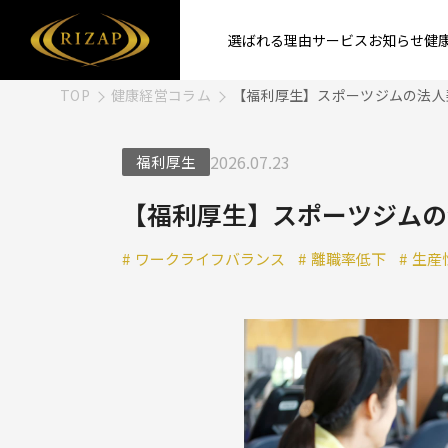
選ばれる理由
サービス
お知らせ
健
TOP
健康経営コラム
【福利厚生】スポーツジムの法人
2026.07.23
福利厚生
【福利厚生】スポーツジムの
#
ワークライフバランス
#
離職率低下
#
生産