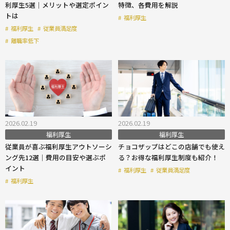
利厚生5選｜メリットや選定ポイン
特徴、各費用を解説
トは
#
福利厚生
#
福利厚生
#
従業員満足度
#
離職率低下
2026.02.19
2026.02.19
福利厚生
福利厚生
従業員が喜ぶ福利厚生アウトソーシ
チョコザップはどこの店舗でも使え
ング先12選｜費用の目安や選ぶポ
る？お得な福利厚生制度も紹介！
イント
#
福利厚生
#
従業員満足度
#
福利厚生