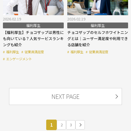
2026.02.19
2026.02.19
福利厚生
福利厚生
【福利厚生】チョコザップは男性に
チョコザップのセルフホワイトニン
も向いている？人気サービスランキ
グとは｜ユーザー満足度や利用でき
ングも紹介
る店舗を紹介
#
福利厚生
#
従業員満足度
#
福利厚生
#
従業員満足度
#
エンゲージメント
NEXT PAGE
1
2
3