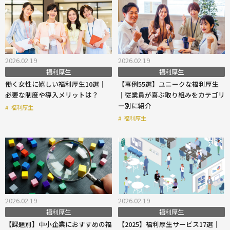
2026.02.19
2026.02.19
福利厚生
福利厚生
働く女性に嬉しい福利厚生10選｜
【事例55選】ユニークな福利厚生
必要な制度や導入メリットは？
｜従業員が喜ぶ取り組みをカテゴリ
ー別に紹介
#
福利厚生
#
福利厚生
2026.02.19
2026.02.19
福利厚生
福利厚生
【課題別】中小企業におすすめの福
【2025】福利厚生サービス17選｜