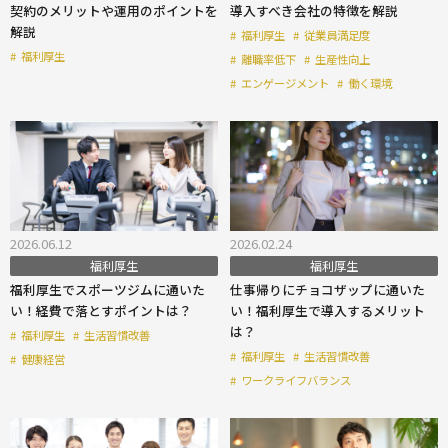
契約のメリットや運用のポイントを
導入すべき会社の特徴を解説
解説
#
福利厚生
#
従業員満足度
#
福利厚生
#
離職率低下
#
生産性向上
#
エンゲージメント
#
働く環境
2026.06.12
2026.02.24
福利厚生
福利厚生
福利厚生でスポーツジムに通いた
仕事帰りにチョコザップに通いた
い！経費で落とすポイントは？
い！福利厚生で導入するメリット
は？
#
福利厚生
#
生活習慣改善
#
福利厚生
#
生活習慣改善
#
健康経営
#
ワークライフバランス