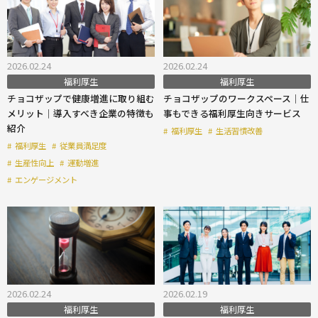
2026.02.24
2026.02.24
福利厚生
福利厚生
チョコザップで健康増進に取り組む
チョコザップのワークスペース｜仕
メリット｜導入すべき企業の特徴も
事もできる福利厚生向きサービス
紹介
#
福利厚生
#
生活習慣改善
#
福利厚生
#
従業員満足度
#
生産性向上
#
運動増進
#
エンゲージメント
2026.02.24
2026.02.19
福利厚生
福利厚生