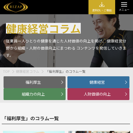
メニュー
資料DL・ご相談
健康経営コラム
従業員一人ひとりの健康を通じた人材価値の向上を掲げ、
健康経営分
野から組織・人財の価値向上にまつわる
コンテンツを発信していきま
す。
TOP
健康経営コラム
「福利厚生」のコラム一覧
福利厚生
健康経営
組織力の向上
人財価値の向上
「福利厚生」のコラム一覧