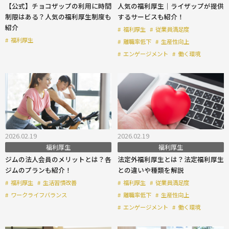
【公式】チョコザップの利用に時間
人気の福利厚生｜ライザップが提供
制限はある？人気の福利厚生制度も
するサービスも紹介！
紹介
#
福利厚生
#
従業員満足度
#
福利厚生
#
離職率低下
#
生産性向上
#
エンゲージメント
#
働く環境
2026.02.19
2026.02.19
福利厚生
福利厚生
ジムの法人会員のメリットとは？各
法定外福利厚生とは？法定福利厚生
ジムのプランも紹介！
との違いや種類を解説
#
福利厚生
#
生活習慣改善
#
福利厚生
#
従業員満足度
#
ワークライフバランス
#
離職率低下
#
生産性向上
#
エンゲージメント
#
働く環境