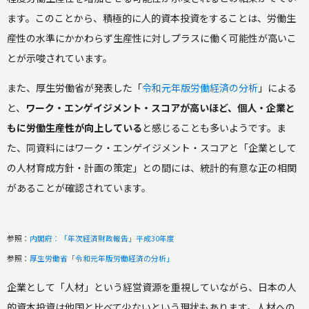
ます。このことから、積極的に人的資本投資をすることは、労働生
産性の水準にかかわらず生産性に対しプラスに働く可能性が高いこ
とが示唆されています。
また、厚生労働省が発表した「
令和元年版労働経済の分析
」による
と、
ワーク・エンゲイジメント・スコアが高いほど、個人・企業と
もに労働生産性が向上している
と感じることも多いようです。ま
た、同資料にはワーク・エンゲイジメント・スコアと「企業として
の人材育成方針・計画の策定」との間には、統計的有意な正の相関
があることが確認されています。
参照：
内閣府：「年次経済財政報告」平成30年度
参照：
厚生労働省「令和元年版労働経済の分析」
企業として「人材」という経営資源を重視していながら、日本の人
的資本投資は他国と比べて少ないという現状もあります。人材への