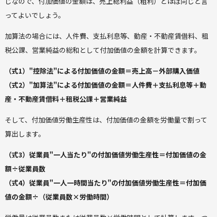
じなので、付加価値の金額は、売上総利益（粗利）とほぼ同じと言
ってよいでしょう。
加算法の場合には、人件費、支払利息等、動産・不動産賃借料、租
税公課、営業純益の総和として付加価値の金額を計算できます。
（式1）"控除法"による付加価値の金額＝売上高－外部購入価値
（式2）"加算法"による付加価値の金額＝人件費＋支払利息等＋動
産・不動産賃借料＋租税公課＋営業純益
そして、付加価値労働生産性は、付加価値の金額を労働量で割って
算出します。
（式3）従業員"一人当たり"の付加価値労働生産性＝付加価値の金
額÷従業員数
（式4）従業員"一人一時間当たり"の付加価値労働生産性＝付加価
値の金額÷（従業員数×労働時間）