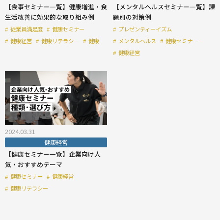
【食事セミナー一覧】健康増進・食
【メンタルヘルスセミナー一覧】課
生活改善に効果的な取り組み例
題別の対策例
#
従業員満足度
#
健康セミナー
#
プレゼンティーイズム
#
健康経営
#
健康リテラシー
#
健康
#
メンタルヘルス
#
健康セミナー
#
健康経営
2024.03.31
健康経営
【健康セミナー一覧】企業向け人
気・おすすめテーマ
#
健康セミナー
#
健康経営
#
健康リテラシー