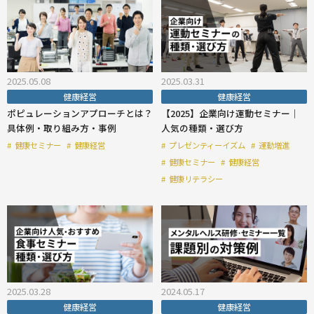
2025.05.08
2025.03.31
健康経営
健康経営
ポピュレーションアプローチとは？
【2025】企業向け運動セミナー｜
具体例・取り組み方・事例
人気の種類・選び方
#
健康セミナー
#
健康経営
#
プレゼンティーイズム
#
運動増進
#
健康セミナー
#
健康経営
#
健康リテラシー
2025.03.28
2024.05.17
健康経営
健康経営