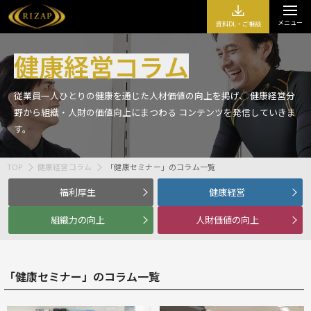
メニュー
資料DL・ご相談
健康経営コラム
従業員一人ひとりの健康を通じた人材価値の向上を掲げ、
健康経営分
野から組織・人財の価値向上にまつわる
コンテンツを発信していきま
す。
TOP
健康経営コラム
「健康セミナー」のコラム一覧
福利厚生
健康経営
組織力の向上
人財価値の向上
「健康セミナー」のコラム一覧