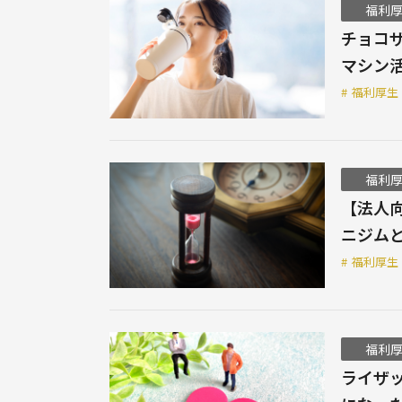
福利
チョコザ
マシン
#
福利厚生
福利
【法人
ニジム
#
福利厚生
福利
ライザ