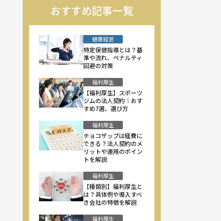
おすすめ記事一覧
健康経営
特定保健指導とは？基
準や流れ、ペナルティ
回避の対策
福利厚生
【福利厚生】スポーツ
ジムの法人契約｜おす
すめ7選、選び方
福利厚生
チョコザップは経費に
できる？法人契約のメ
リットや運用のポイン
トを解説
福利厚生
【種類別】福利厚生と
は？具体例や導入すべ
き会社の特徴を解説
福利厚生