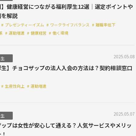
別】健康経営につながる福利厚生12選｜選定ポイントや
例を解説
#
プレゼンティーイズム
#
ワークライフバランス
#
離職率低下
革
#
運動増進
#
健康経営
#
働く環境
2025.05.08
厚生
厚生】チョコザップの法人入会の方法は？契約相談窓口
#
生産性向上
#
運動増進
2025.05.07
厚生
ザップは女性が安心して通える？人気サービスやメリッ
介！