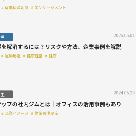
#
従業員満足度
#
エンゲージメント
2025.05.01
経営
足を解消するには？リスクや方法、企業事例を解説
#
運動増進
#
健康経営
#
健康
2024.05.20
厚生
ザップの社内ジムとは｜オフィスの活用事例もあり
#
企業イメージ
#
従業員満足度