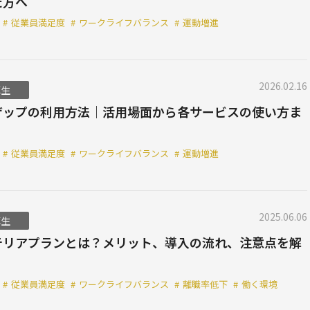
た方へ
#
従業員満足度
#
ワークライフバランス
#
運動増進
2026.02.16
厚生
ザップの利用方法｜活用場面から各サービスの使い方ま
#
従業員満足度
#
ワークライフバランス
#
運動増進
2025.06.06
厚生
テリアプランとは？メリット、導入の流れ、注意点を解
#
従業員満足度
#
ワークライフバランス
#
離職率低下
#
働く環境