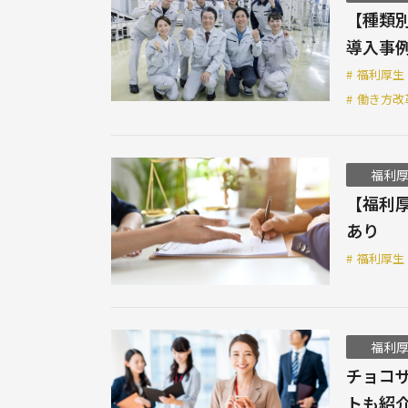
【種類
導入事
#
福利厚生
#
働き方改
福利
【福利
あり
#
福利厚生
福利
チョコ
トも紹