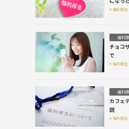
になっ
#
福利厚生
福利
チョコ
で
#
福利厚生
福利
カフェ
説
#
福利厚生