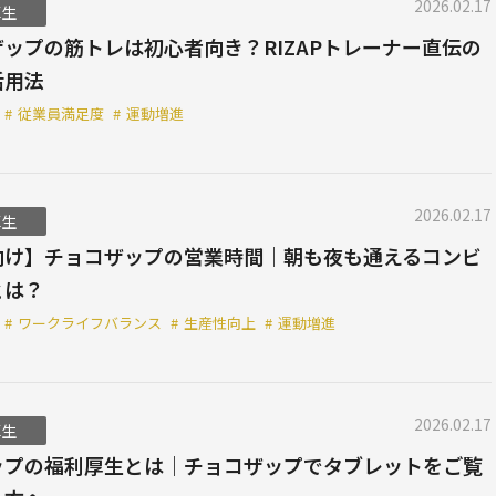
2026.02.17
厚生
ップの筋トレは初心者向き？RIZAPトレーナー直伝の
活用法
#
従業員満足度
#
運動増進
2026.02.17
厚生
向け】チョコザップの営業時間｜朝も夜も通えるコンビ
とは？
#
ワークライフバランス
#
生産性向上
#
運動増進
2026.02.17
厚生
ップの福利厚生とは｜チョコザップでタブレットをご覧