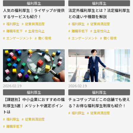
福利厚生
福利厚生
人気の福利厚生｜ライザップが提供
法定外福利厚生とは？法定福利厚生
するサービスも紹介！
との違いや種類を解説
#
福利厚生
#
従業員満足度
#
福利厚生
#
従業員満足度
#
離職率低下
#
生産性向上
#
離職率低下
#
生産性向上
#
エンゲージメント
#
働く環境
#
エンゲージメント
#
働く環境
2026.02.19
2026.02.19
福利厚生
福利厚生
【課題別】中小企業におすすめの福
チョコザップはどこの店舗でも使え
利厚生5選｜メリットや選定ポイン
る？お得な福利厚生制度も紹介！
トは
#
福利厚生
#
従業員満足度
#
福利厚生
#
従業員満足度
#
離職率低下