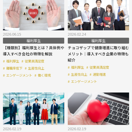
2026.06.15
2026.02.24
福利厚生
福利厚生
【種類別】福利厚生とは？具体例や
チョコザップで健康増進に取り組む
導入すべき会社の特徴を解説
メリット｜導入すべき企業の特徴も
紹介
#
福利厚生
#
従業員満足度
#
福利厚生
#
従業員満足度
#
離職率低下
#
生産性向上
#
生産性向上
#
運動増進
#
エンゲージメント
#
働く環境
#
エンゲージメント
2026.02.19
2026.02.19