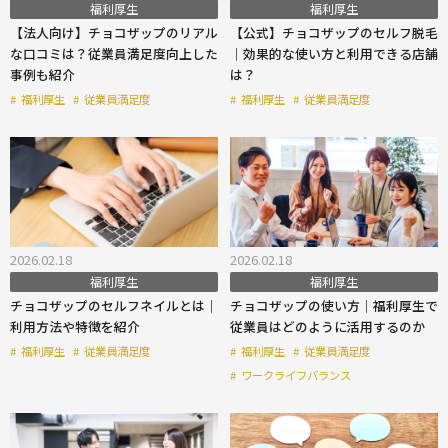
福利厚生
福利厚生
【法人向け】チョコザップのリアル
【公式】チョコザップのセルフ脱毛
な口コミは？従業員満足度向上した
｜効果的な使い方と利用できる店舗
事例も紹介
は？
#
福利厚生
#
従業員満足度
#
福利厚生
#
従業員満足度
2026.02.18
2026.02.18
福利厚生
福利厚生
チョコザップのセルフネイルとは｜
チョコザップの使い方｜福利厚生で
利用方法や特徴を紹介
従業員はどのように活用するのか
#
福利厚生
#
従業員満足度
#
福利厚生
#
従業員満足度
#
ワークライフバランス