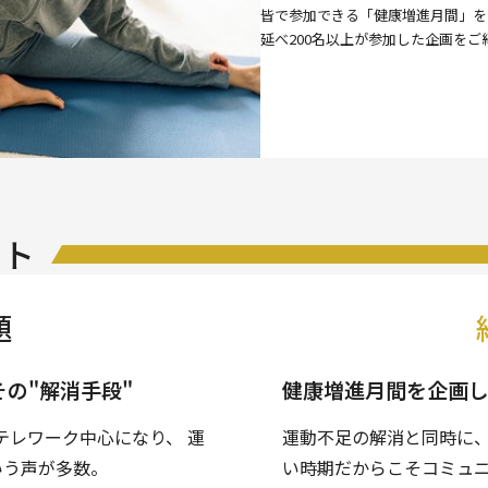
皆で参加できる「健康増進月間」を
延べ200名以上が参加した企画をご
ント
題
その"解消手段"
健康増進月間を企画し
がテレワーク中心になり、 運
運動不足の解消と同時に
いう声が多数。
い時期だからこそコミュ