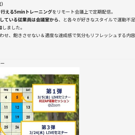
信）
で行える5minトレーニング
をリモート会議上で定期配信。
している従業員は会議室から
、と各々が好きなスタイルで運動不
加
しました。
わせ、飽きさせない＆適度な達成感で気分もリフレッシュする内
ダー