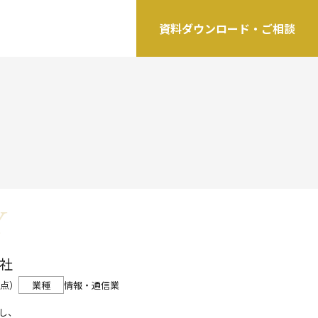
資料ダウンロード・ご相談
Y
会社
時点）
情報・通信業
業種
し、