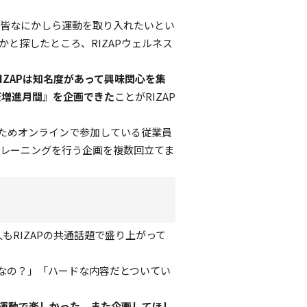
皆なにかしら運動を取り入れたいとい
かと探したところ、RIZAPウェルネス
RIZAPは知名度があって興味関心を集
康増進月間』を企画できた
ことがRIZAP
ためオンラインで参加している従業員
トレーニングを行う企画を複数回立てま
もRIZAPの共通話題で盛り上がって
じなの？」「ハードな内容だとついてい
運動で楽しかった、また企画してほし