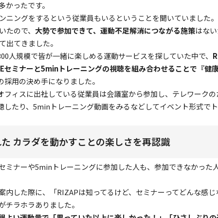
多かったです。
ンニングをするという従業員もいるということを聞いていました。
いたので、
大勢で参加できて、運動不足解消につながる施策
はない
て出てきました。
300人規模で皆が一緒に楽しめる運動サービスを探していた中で、
VEセミナーと5minトレーニングの視聴を組み合わせることで『健
の採用の決め手になりました。
オフィスに出社している従業員は会議室から参加し、テレワークの
聴したり、5minトレーニング動画をみるなどしてイベント形式で
た カラダを動かすことの楽しさを再認識
セミナーや5minトレーニングに参加した人も、参加できなかった人
案内した際に、「RIZAPは知ってるけど、セミナーってどんな感
がチラホラありました。
程よい運動量で「思っていた以上に楽しかった！」「ひさしぶりの