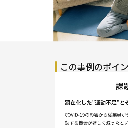
この事例のポイ
課
顕在化した"運動不足"と
COVID-19の影響から従業員
動する機会が著しく減ったと