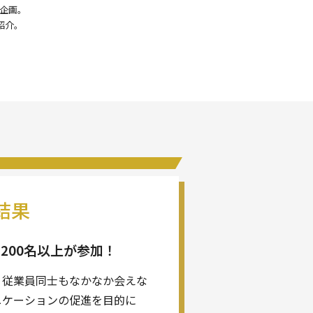
企画。
紹介。
結果
200名以上が参加！
、従業員同士もなかなか会えな
ニケーションの促進を目的に